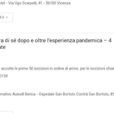
tel - Via Ugo Scarpelli, 41 - 36100 Vicenza
ILS
ra di sé dopo e oltre l’esperienza pandemica – 4
ate
accolte le prime 50 iscrizioni in ordine di arrivo. per le iscrizioni chi
0159
0
rmativo Aulss8 Berica - Ospedale San Bortolo Contrà San Bortolo, 85