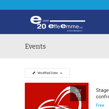
Events
Modified Date
Stage
OCT
15
confr
Free