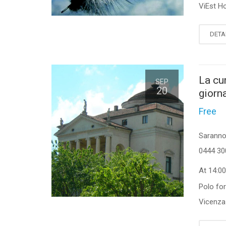
ViEst Ho
DETA
La cu
SEP
20
giorn
Free
Saranno 
0444 30
At 14:0
Polo fo
Vicenza