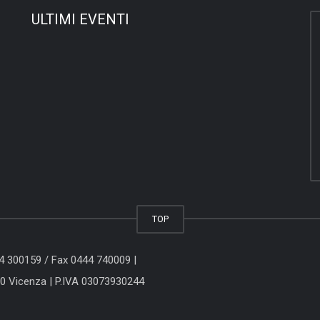
ULTIMI EVENTI
TOP
44 300159
/ Fax 0444 740009 |
00 Vicenza
| P.IVA 03073930244