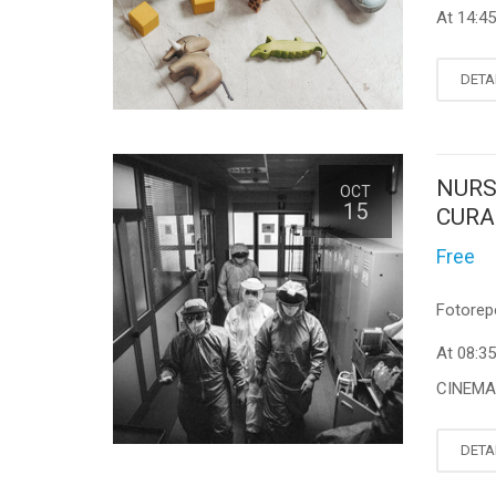
At 14:4
DETA
NURS
OCT
15
CURA
Free
Fotorep
At 08:3
CINEMA 
DETA