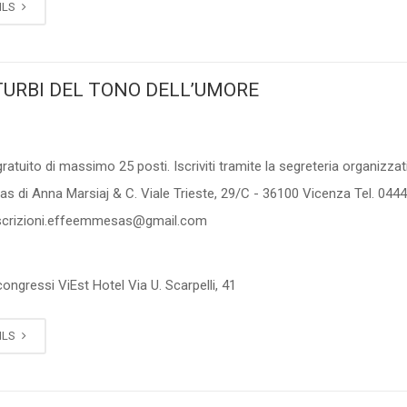
ILS
STURBI DEL TONO DELL’UMORE
ratuito di massimo 25 posti. Iscriviti tramite la segreteria organizzat
s di Anna Marsiaj & C. Viale Trieste, 29/C - 36100 Vicenza Tel. 044
 iscrizioni.effeemmesas@gmail.com
0
ongressi ViEst Hotel Via U. Scarpelli, 41
ILS