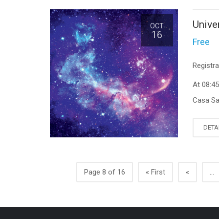
Univer
OCT
16
Free
Registra
At 08:4
Casa Sa
DETA
Page 8 of 16
« First
«
...