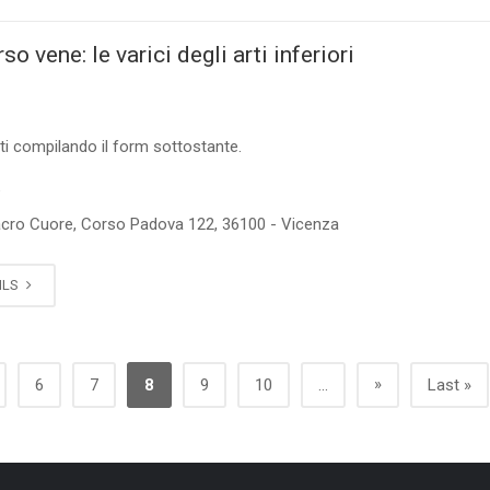
so vene: le varici degli arti inferiori
ti compilando il form sottostante.
5
cro Cuore, Corso Padova 122, 36100 - Vicenza
ILS
»
6
7
8
9
10
...
Last »