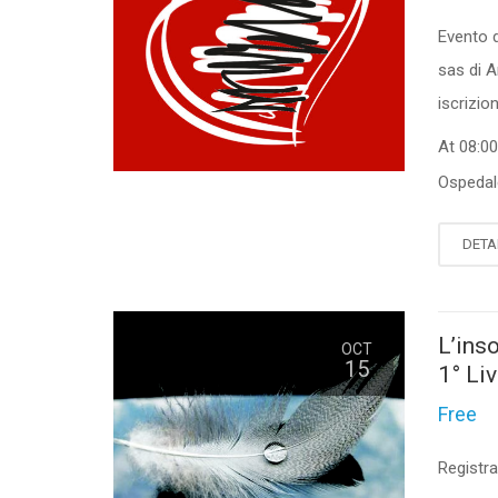
Evento d
sas di A
iscrizi
At 08:0
Ospedale
DETA
L’ins
OCT
15
1° Liv
Free
Registra