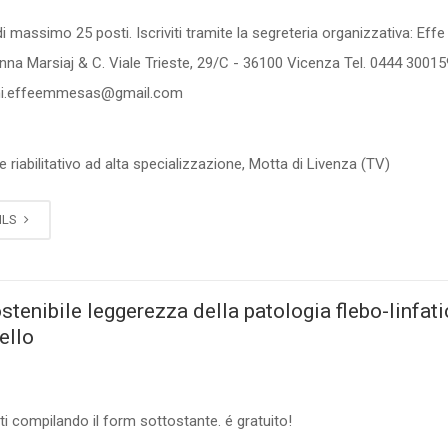
i massimo 25 posti. Iscriviti tramite la segreteria organizzativa: Ef
nna Marsiaj & C. Viale Trieste, 29/C - 36100 Vicenza Tel. 0444 300159
oni.effeemmesas@gmail.com
0
 riabilitativo ad alta specializzazione, Motta di Livenza (TV)
ILS
ostenibile leggerezza della patologia flebo-linfat
ello
ti compilando il form sottostante. é gratuito!