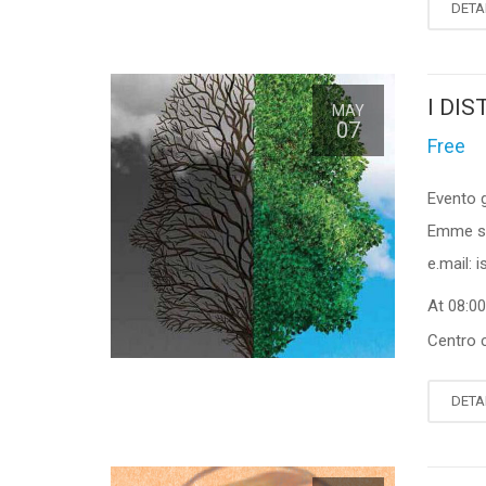
DETA
I DI
MAY
07
Free
Evento g
Emme sa
e.mail:
At 08:0
Centro c
DETA