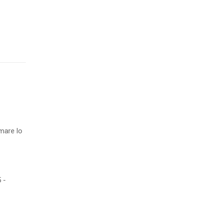
amare lo
 -