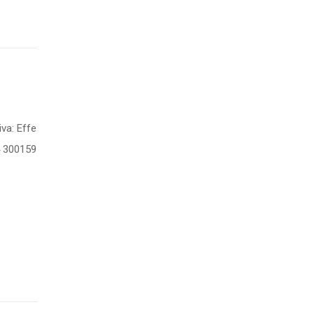
iva: Effe
4 300159