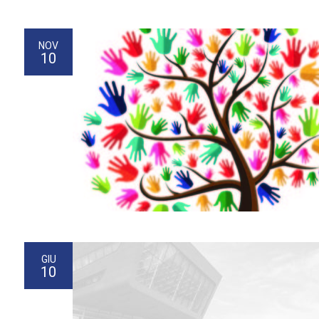
NOV
10
GIU
10