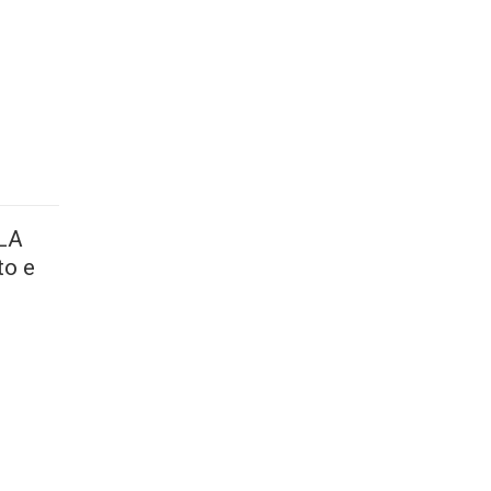
LLA
o e