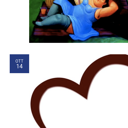
OTT
14