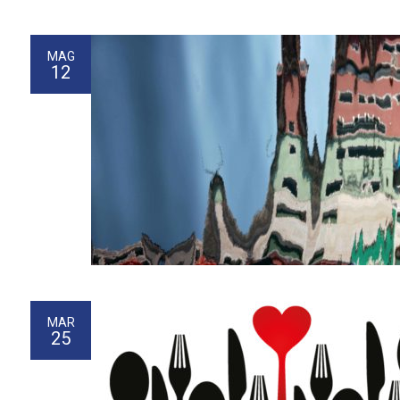
MAG
12
MAR
25