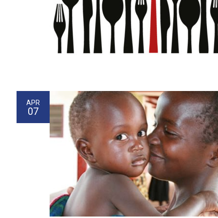
APR
07