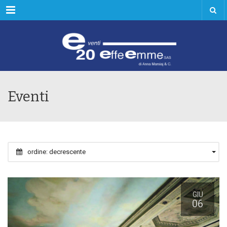
Menu
Eventi
ordine: decrescente
GIU
06