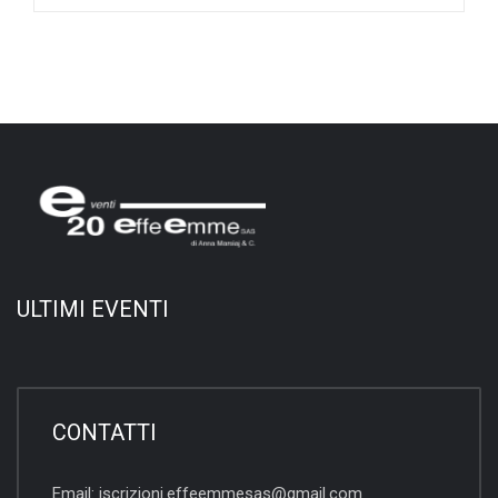
ULTIMI EVENTI
CONTATTI
Email:
iscrizioni.effeemmesas@gmail.com