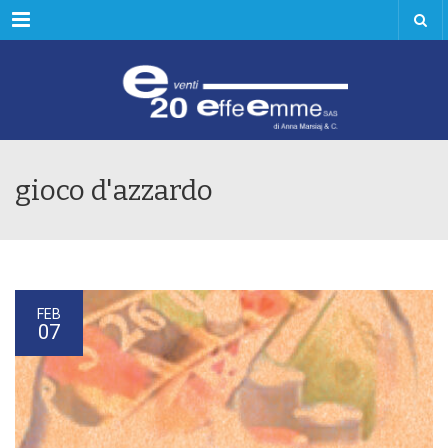
Menu
gioco d'azzardo
FEB
07