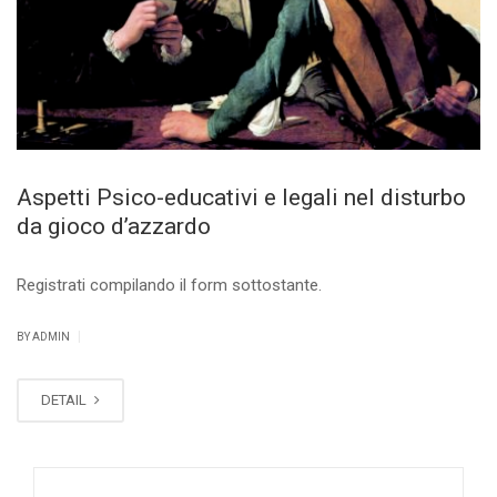
Aspetti Psico-educativi e legali nel disturbo
da gioco d’azzardo
Registrati compilando il form sottostante.
|
BY ADMIN
DETAIL