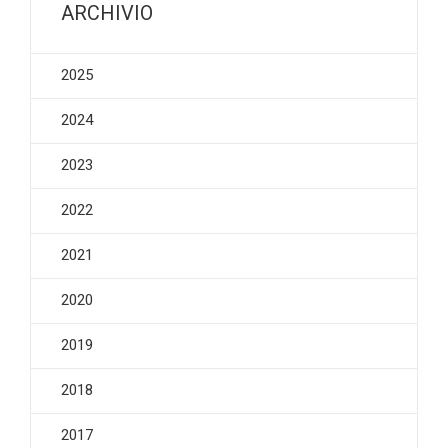
ARCHIVIO
2025
2024
2023
2022
2021
2020
2019
2018
2017