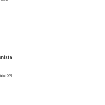
onista
rici OPI