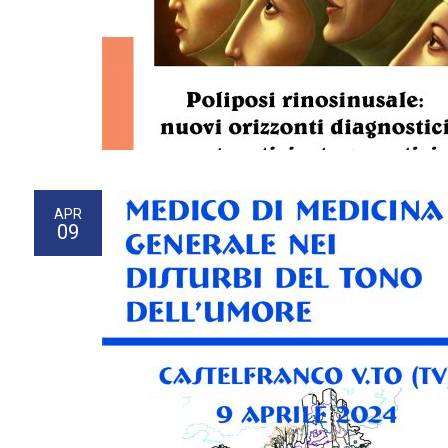
APR
09