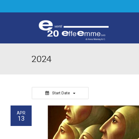
2024
Start Date
APR
13