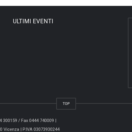
ULTIMI EVENTI
TOP
44 300159
/ Fax 0444 740009 |
00 Vicenza
| P.IVA 03073930244