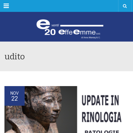
Menu
udito
NOV
22