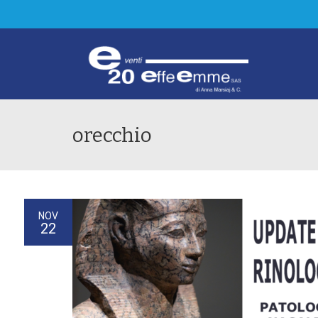
orecchio
NOV
22