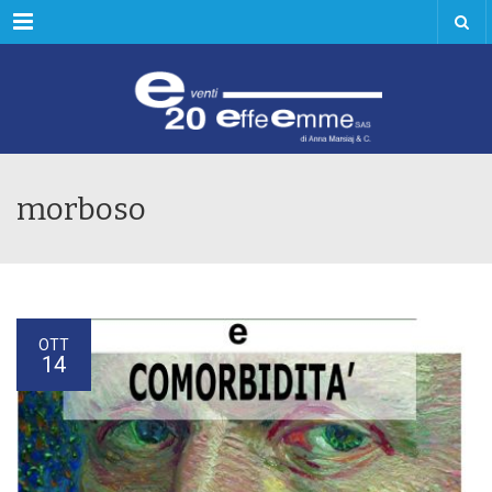
Menu
morboso
OTT
14