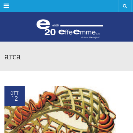
Menu
arca
OTT
12