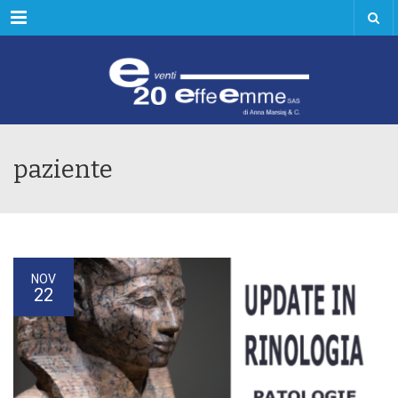
Menu
paziente
NOV
22