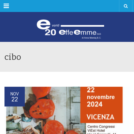
Menu
cibo
NOV
22