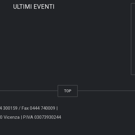
ULTIMI EVENTI
TOP
44 300159
/ Fax 0444 740009 |
00 Vicenza
| P.IVA 03073930244