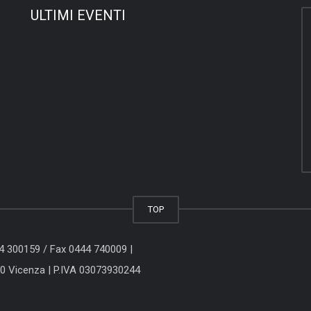
ULTIMI EVENTI
TOP
44 300159
/ Fax 0444 740009 |
00 Vicenza
| P.IVA 03073930244