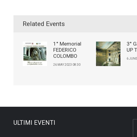
Related Events
1° Memorial
3° 
FEDERICO
UP 
COLOMBO
6 JUNE
26 MAY 2023 08:30
ULTIMI EVENTI