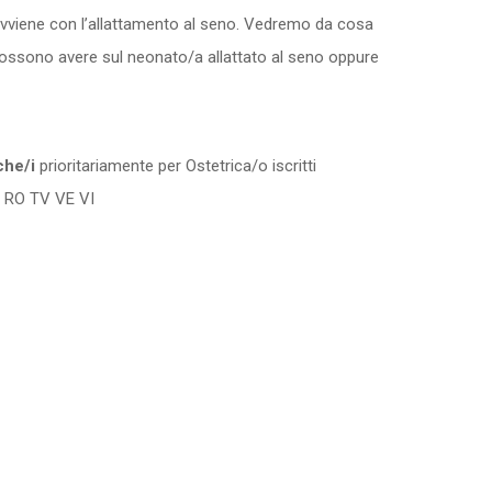
vviene con l’allattamento al seno. Vedremo da cosa
possono avere sul neonato/a allattato al seno oppure
iche/i
prioritariamente per Ostetrica/o iscritti
PD RO TV VE VI