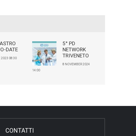
GASTRO
5° PD
TO-DATE
NETWORK
TRIVENETO
 2023 08:30
8 NOVEMBER 2024
14:00
CONTATTI