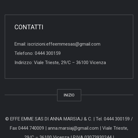
CONTATTI
Email:
iscrizioni.effeemmesas@gmail.com
Telefono:
0444 300159
Indirizzo:
Viale Trieste, 29/C – 36100 Vicenza
INIZIO
© EFFE EMME SAS DI ANNA MARSIAJ & C. |
Tel. 0444 300159
/
Fax 0444 740009 |
anna.marsiaj@gmail.com
|
Viale Trieste,
29/C – 36100 Vicenza
| P.IVA 03073930244 |