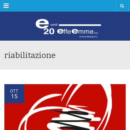
Menu
riabilitazione
OTT
15