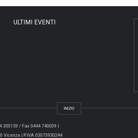
ULTIMI EVENTI
INIZIO
44 300159
/ Fax 0444 740009 |
00 Vicenza
| P.IVA 03073930244