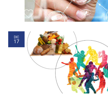
DIC
17