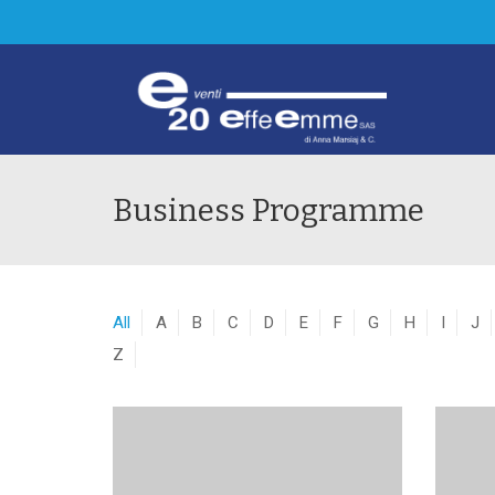
Business Programme
All
A
B
C
D
E
F
G
H
I
J
Z