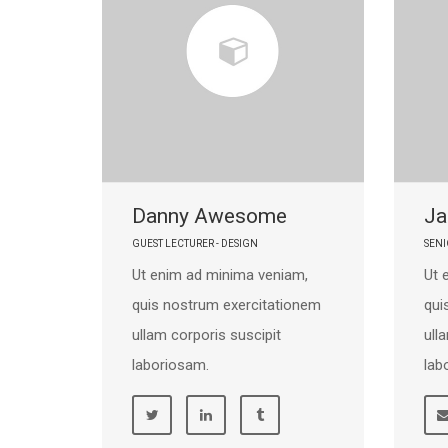
Danny Awesome
Ja
GUEST LECTURER - DESIGN
SENI
Ut enim ad minima veniam,
Ut 
quis nostrum exercitationem
qui
ullam corporis suscipit
ull
laboriosam.
lab