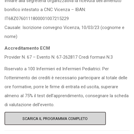
Inviare alla segreteria organizzativa la ricevuta dell’avvenuto
bonifico intestato a CNC Vicenza – IBAN:
IT68Z0760111800001007215229
Causale: Iscrizione convegno Vicenza, 10/03/23 (cognome e
nome)
Accreditamento ECM
Provider N. 67 – Evento N. 67-262817 Credi formavi N.3
Riservato a 100 Infermieri ed Infermieri Pediatrici.
Per
l’ottenimento dei crediti è necessario partecipare al totale delle
ore formative, porre le firme di entrata ed uscita, superare
almeno al
75% il test dell’apprendimento, consegnare la scheda
di valutazione
dell’evento.
SCARICA IL PROGRAMMA COMPLETO