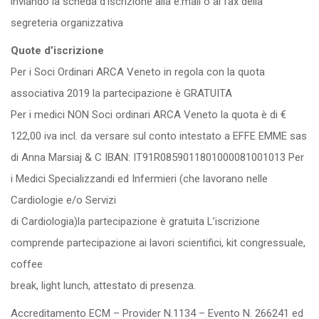
inviando la scheda d’iscrizione alla e.mail o al fax della
segreteria organizzativa
Quote d’iscrizione
Per i Soci Ordinari ARCA Veneto in regola con la quota
associativa 2019 la partecipazione è GRATUITA
Per i medici NON Soci ordinari ARCA Veneto la quota è di €
122,00 iva incl. da versare sul conto intestato a EFFE EMME sas
di Anna Marsiaj & C IBAN: IT91R0859011801000081001013 Per
i Medici Specializzandi ed Infermieri (che lavorano nelle
Cardiologie e/o Servizi
di Cardiologia)la partecipazione è gratuita L’iscrizione
comprende partecipazione ai lavori scientifici, kit congressuale,
coffee
break, light lunch, attestato di presenza.
Accreditamento ECM – Provider N.1134 – Evento N. 266241 ed